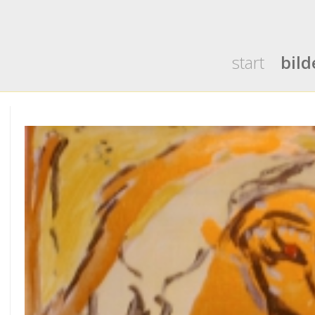
start
bild