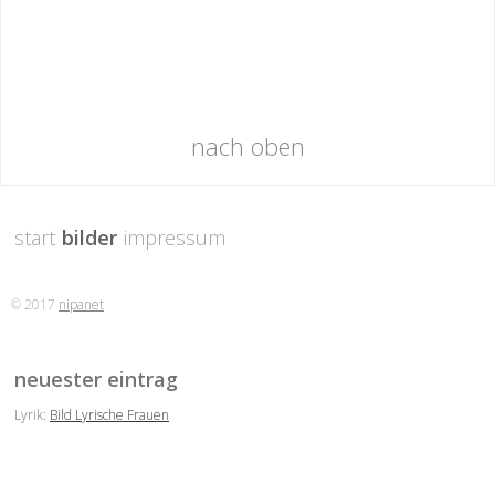
nach oben
start
bilder
impressum
© 2017
nipanet
neuester eintrag
Lyrik:
Bild Lyrische Frauen