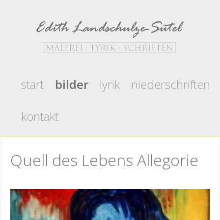
start
bilder
lyrik
niederschriften
kontakt
Quell des Lebens Allegorie